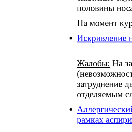
половины носа
На момент ку
Искривление н
Жалобы:
На за
(невозможност
затруднение д
отделяемым сл
Аллергический
рамках аспир