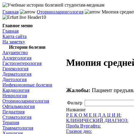
Главная
Оториноларингология
Миопия средней
Главное меню
Главная
Карта сайта
На заметку
Истории болезни
Акушерство
Аллергология
Миопия средней
Гастроэнтерология
Гинекология
Дерматология
Диетология
Инфекционные болезни
Жалобы:
Пациент предъяв
Кардиология
Неврология
Оториноларингология
Фильтр
Офтальмология
Название
Педиатрия
Р Е К О М Е Н Д А Ц И И:
Стоматология
КЛИНИЧЕСКИЙ ДИАГНОЗ:
Терапия
Проба Вургафта:
Травматология
Глазное дно:
Хирургия