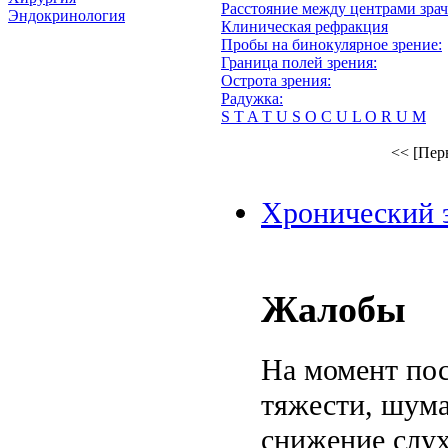
Расстояние между центрами зрач
Эндокринология
Клиническая рефракция
Пробы на бинокулярное зрение:
Граница полей зрения:
Острота зрения:
Радужка:
S T A T U S O C U L O R U M
<< [Пер
Хронический э
Жалобы
На момент пос
тяжести, шума
снижение слух