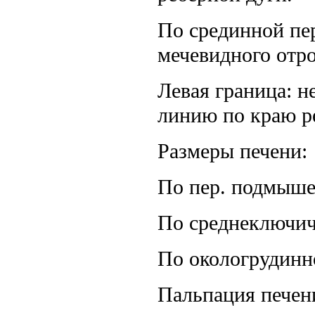
По срединной пер
мечевидного отро
Левая граница: н
линию по краю р
Размеры печени:
По пер. подмыше
По среднеключич
По окологрудинно
Пальпация печени