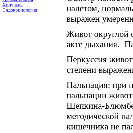
Хирургия
налетом, нормал
Эндокринология
выражен умеренн
Живот округлой 
акте дыхания. Па
Перкуссия живот
степени выражен
Пальпация: при 
пальпации живот
Щепкина-Блюмбер
методической па
кишечника не па