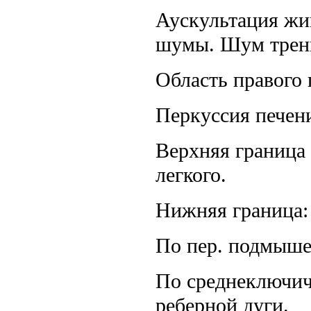
Аускультация жи
шумы. Шум трени
Область правого 
Перкуссия печен
Верхняя граница 
легкого.
Нижняя граница:
По пер. подмышеч
По среднеключич
реберной дуги.