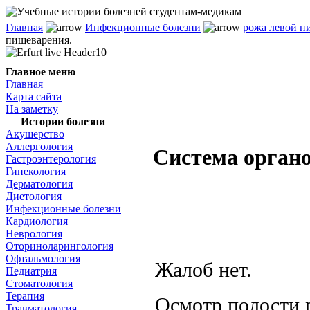
Главная
Инфекционные болезни
рожа левой н
пищеварения.
Главное меню
Главная
Карта сайта
На заметку
Истории болезни
Акушерство
Аллергология
Система орган
Гастроэнтерология
Гинекология
Дерматология
Диетология
Инфекционные болезни
Кардиология
Неврология
Оториноларингология
Офтальмология
Жалоб нет.
Педиатрия
Стоматология
Терапия
Осмотр полости р
Травматология