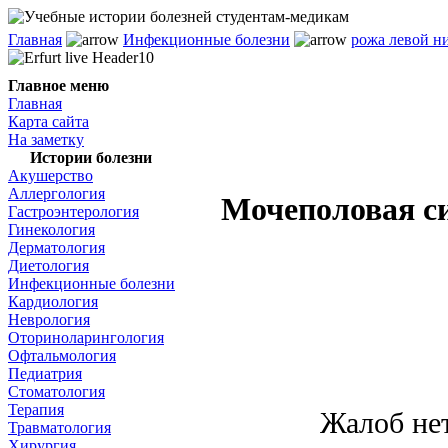
Главная
Инфекционные болезни
рожа левой н
Главное меню
Главная
Карта сайта
На заметку
Истории болезни
Акушерство
Аллергология
Мочеполовая си
Гастроэнтерология
Гинекология
Дерматология
Диетология
Инфекционные болезни
Кардиология
Неврология
Оториноларингология
Офтальмология
Педиатрия
Стоматология
Терапия
Жалоб нет
Травматология
Хирургия