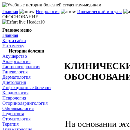
Главная
Неврология
Ишемический инсульт
ОБОСНОВАНИЕ
Главное меню
Главная
Карта сайта
На заметку
Истории болезни
Акушерство
Аллергология
КЛИНИЧЕСКИ
Гастроэнтерология
Гинекология
ОБОСНОВАН
Дерматология
Диетология
Инфекционные болезни
Кардиология
Неврология
Оториноларингология
Офтальмология
Педиатрия
Стоматология
На основании
жа
Терапия
Травматология