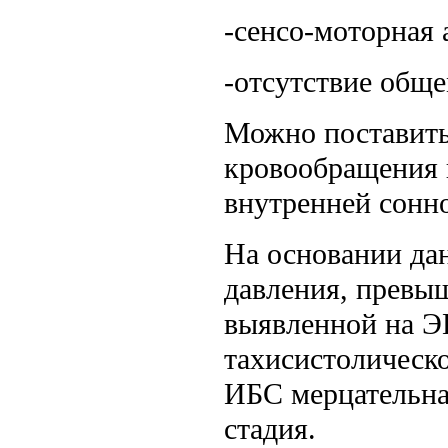
-
сенсо-моторная 
-отсутствие общ
Можно поставить
кровообращения 
внутренней сонно
На основании да
давления, превыш
выявленной на Э
тахисистолическ
ИБС мерцательная
стадия.