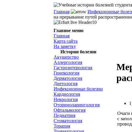
Главная
Инфекционные болез
на прерывание путей распространени
Главное меню
Главная
Карта сайта
На заметку
Истории болезни
Акушерство
Аллергология
Мер
Гастроэнтерология
Гинекология
рас
Дерматология
Диетология
Инфекционные болезни
Кардиология
Неврология
1
Оториноларингология
Офтальмология
Очаги 
Педиатрия
с запо
Стоматология
провод
Терапия
Травматология