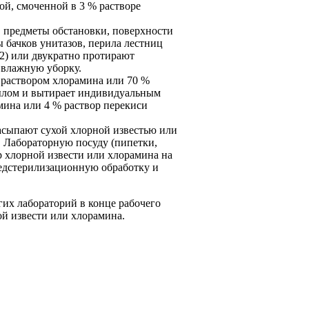
ой, смоченной в 3 % растворе
, предметы обстановки, поверхности
 бачков унитазов, перила лестниц
2) или двукратно протирают
 влажную уборку.
 раствором хлорамина или 70 %
мылом и вытирает индивидуальным
мина или 4 % раствор перекиси
засыпают сухой хлорной известью или
 Лабораторную посуду (пипетки,
р хлорной извести или хлорамина на
редстерилизационную обработку и
их лабораторий в конце рабочего
й извести или хлорамина.