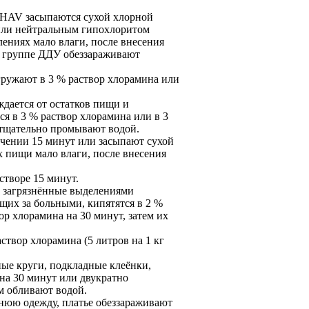
и HAV засыпаются сухой хлорной
) или нейтральным гипохлоритом
лениях мало влаги, после внесения
ой группе ДДУ обеззараживают
огружают в 3 % раствор хлорамина или
ождается от остатков пищи и
ся в 3 % раствор хлорамина или в 3
 тщательно промывают водой.
ечении 15 минут или засыпают сухой
ах пищи мало влаги, после внесения
створе 15 минут.
не загрязнённые выделениями
щих за больными, кипятятся в 2 %
ор хлорамина на 30 минут, затем их
створ хлорамина (5 литров на 1 кг
ные круги, подкладные клеёнки,
на 30 минут или двукратно
м обливают водой.
хнюю одежду, платье обеззараживают