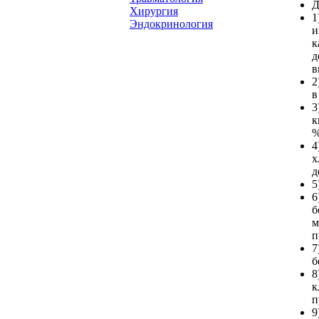
Д
Хирургия
1
Эндокринология
и
к
д
в
2
в
3
к
%
4
х
д
5
6
б
м
п
7
б
8
к
п
9