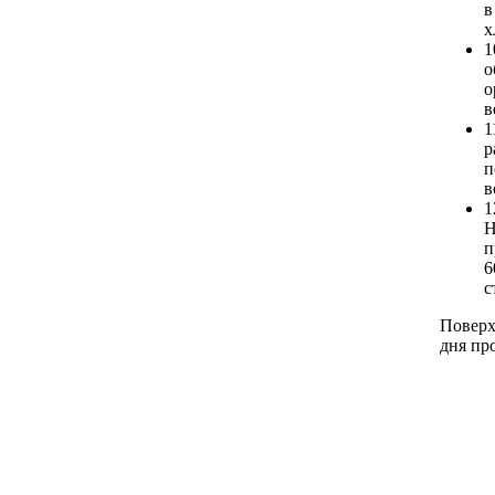
в
х
1
о
о
в
1
р
п
в
1
Н
п
6
с
Поверх
дня пр