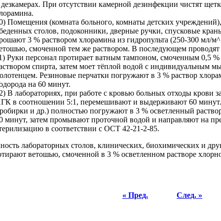
 дезкамерах. При отсутствии камерной дезинфекции чистят щетк
лорамина.
0) Помещения (комната больного, комнаты детских учреждений)
беденных столов, подоконники, дверные ручки, спусковые краны
рошают 3 % раствором хлорамина из гидропульта (250-300 мл/м^
етошью, смоченной тем же раствором. В последующем проводят
1) Руки персонал протирает ватным тампоном, смоченным 0,5 %
аствором спирта, затем моет тёплой водой с индивидуальным 
олотенцем. Резиновые перчатки погружают в 3 % раствор хлора
одорода на 60 минут.
2) В лабораториях, при работе с кровью больных отходы крови 
ГК в соотношении 5:1, перемешивают и выдерживают 60 минут.
робирки и др.) полностью погружают в 3 % осветленный раство
0 минут, затем промывают проточной водой и направляют на п
терилизацию в соответствии с ОСТ 42-21-2-85.
ность лабораторных столов, клинических, биохимических и друг
отирают ветошью, смоченной в 3 % осветленном растворе хлорно
« Пред.
След. »