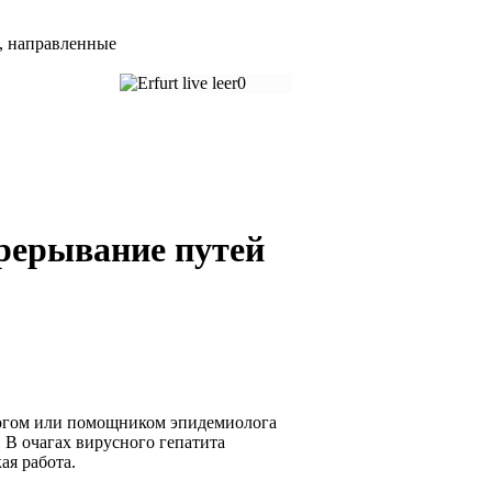
 направленные
рерывание путей
огом или помощником эпидемиолога
 В очагах вирусного гепатита
ая работа.