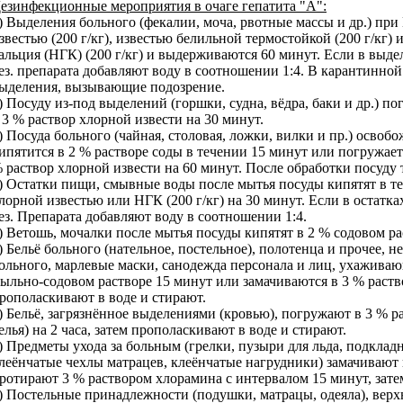
езинфекционные мероприятия в очаге гепатита "А":
) Выделения больного (фекалии, моча, рвотные массы и др.) пр
звестью (200 г/кг), известью белильной термостойкой (200 г/кг
альция (НГК) (200 г/кг) и выдерживаются 60 минут. Если в выде
ез. препарата добавляют воду в соотношении 1:4. В карантинн
ыделения, вызывающие подозрение.
) Посуду из-под выделений (горшки, судна, вёдра, баки и др.) п
 3 % раствор хлорной извести на 30 минут.
) Посуда больного (чайная, столовая, ложки, вилки и пр.) освоб
ипятится в 2 % растворе соды в течении 15 минут или погружает
 раствор хлорной извести на 60 минут. После обработки посуду
) Остатки пищи, смывные воды после мытья посуды кипятят в т
лорной известью или НГК (200 г/кг) на 30 минут. Если в остатк
ез. Препарата добавляют воду в соотношении 1:4.
) Ветошь, мочалки после мытья посуды кипятят в 2 % содовом ра
) Бельё больного (нательное, постельное), полотенца и прочее, 
ольного, марлевые маски, санодежда персонала и лиц, ухаживаю
ыльно-содовом растворе 15 минут или замачиваются в 3 % раств
рополаскивают в воде и стирают.
) Бельё, загрязнённое выделениями (кровью), погружают в 3 % ра
елья) на 2 часа, затем прополаскивают в воде и стирают.
) Предметы ухода за больным (грелки, пузыри для льда, подклад
леёнчатые чехлы матрацев, клеёнчатые нагрудники) замачивают 
ротирают 3 % раствором хлорамина с интервалом 15 минут, зате
) Постельные принадлежности (подушки, матрацы, одеяла), вер