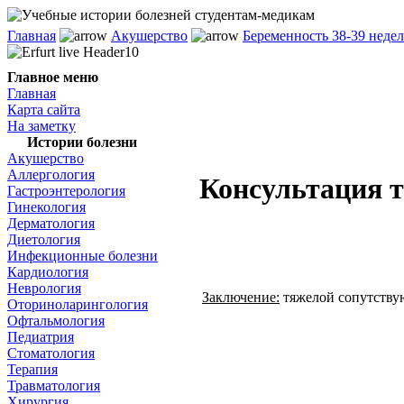
Главная
Акушерство
Беременность 38-39 недел
Главное меню
Главная
Карта сайта
На заметку
Истории болезни
Акушерство
Аллергология
Консультация т
Гастроэнтерология
Гинекология
Дерматология
Диетология
Инфекционные болезни
Кардиология
Неврология
Заключение:
тяжелой сопутству
Оториноларингология
Офтальмология
Педиатрия
Стоматология
Терапия
Травматология
Хирургия