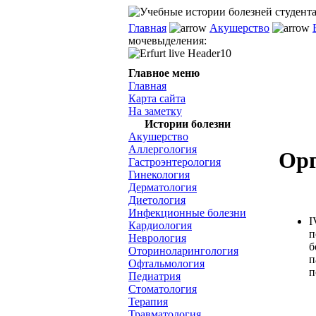
Главная
Акушерство
мочевыделения:
Главное меню
Главная
Карта сайта
На заметку
Истории болезни
Акушерство
Аллергология
Орг
Гастроэнтерология
Гинекология
Дерматология
Диетология
Инфекционные болезни
I
Кардиология
п
Неврология
б
Оториноларингология
п
Офтальмология
п
Педиатрия
Стоматология
Терапия
Травматология