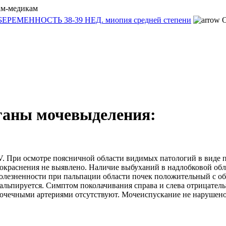
БЕРЕМЕННОСТЬ 38-39 НЕД. миопия средней степени
О
аны мочевыделения:
V. При осмотре поясничной области видимых патологий в виде 
окраснения не выявлено. Наличие выбуханий в надлобковой об
олезненности при пальпации области почек положительный с об
альпируется. Симптом поколачивания справа и слева отрицател
очечными артериями отсутствуют. Мочеиспускание не нарушено,