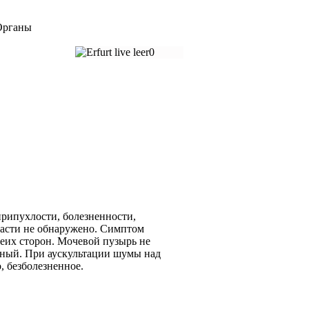
рганы
припухлости, болезненности,
ласти не обнаружено. Симптом
еих сторон. Мочевой пузырь не
ьный. При аускультации шумы над
 безболезненное.