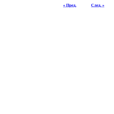
« Пред.
След. »